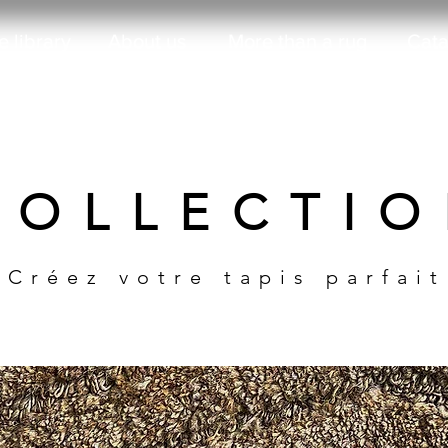
 library
About us
More than a rug
Cata
 O L L E C T I O
C r é e z v o t r e t a p i s p a r f a i t