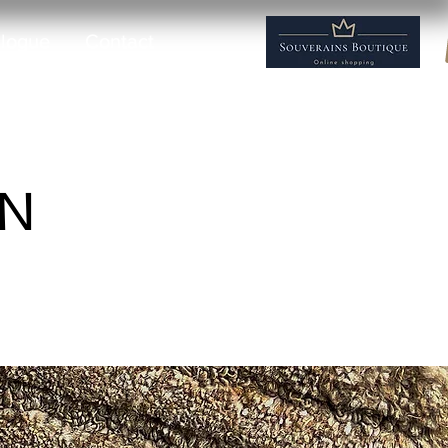
logue
Contact
 N