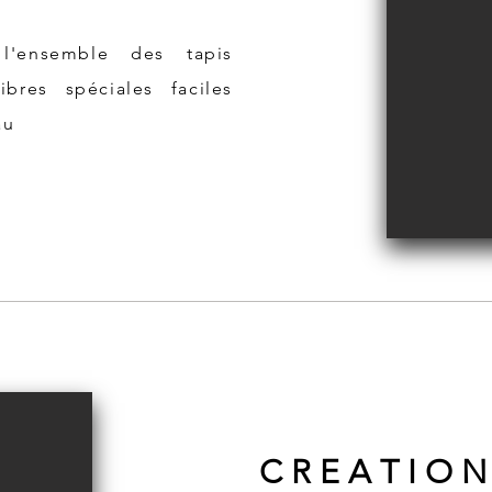
l'ensemble des tapis
bres spéciales faciles
au
C R E A T I O N