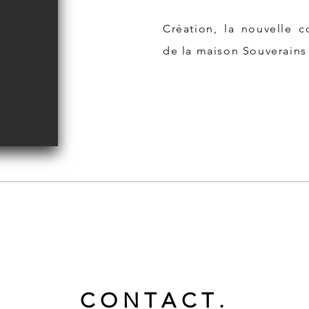
Création, la nouvelle c
de la maison Souverains
C O N T A C T .