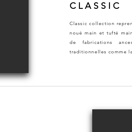
C L A S S I C
Classic collection repre
noué main et tufté main
de fabrications ance
traditionnelles comme la s