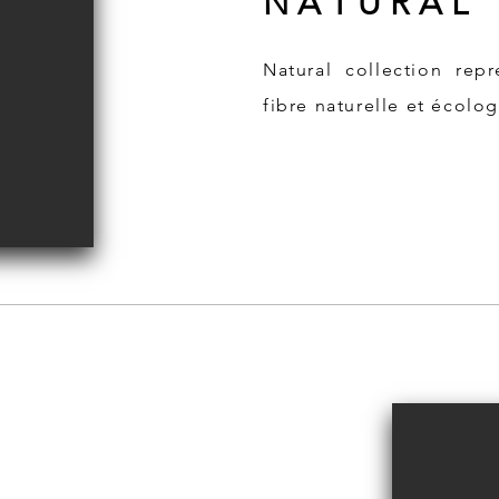
N A T U R A L
Natural collection rep
fibre naturelle et écolo